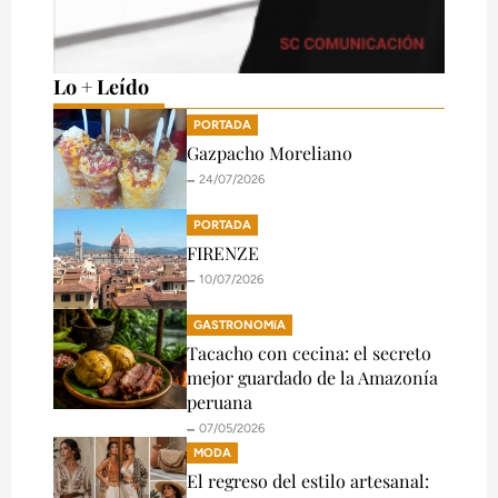
Lo + Leído
PORTADA
Gazpacho Moreliano
🗕️ 24/07/2026
PORTADA
FIRENZE
🗕️ 10/07/2026
GASTRONOMíA
Tacacho con cecina: el secreto
mejor guardado de la Amazonía
peruana
🗕️ 07/05/2026
MODA
El regreso del estilo artesanal: