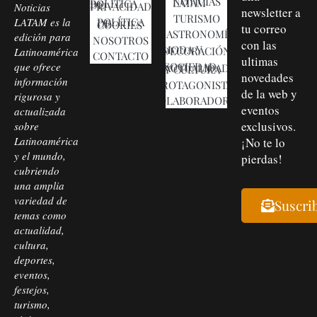
NOTICIAS LATAM
POLÍTICA DE PRIVACIDAD
Noticias
newsletter a
TURISMO
LATAM es la
POLÍTICA DE COOKIES
tu correo
GASTRONOMÍA
edición para
NOSOTROS
con las
MODA Y DECORACIÓN
Latinoamérica
CONTACTO
ultimas
que ofrece
SOCIEDAD, ACTUALIDAD Y CULTURA
novedades
información
PROTAGONISTAS
de la web y
rigurosa y
COLABORADORES
eventos
actualizada
exclusivos.
sobre
Latinoamérica
¡No te lo
y el mundo,
pierdas!
cubriendo
una amplia
variedad de
Suscri
temas como
actualidad,
cultura,
deportes,
eventos,
festejos,
turismo,