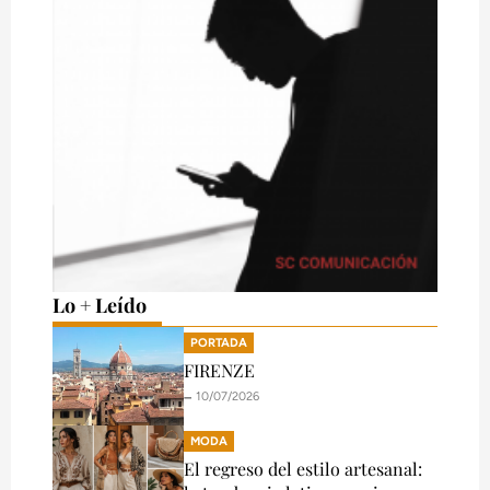
Lo + Leído
PORTADA
FIRENZE
🗕️ 10/07/2026
MODA
El regreso del estilo artesanal: