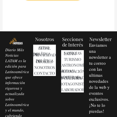
Nosotros
Secciones
Newsletter
de Interés
Enviamos
AVISO LEGAL
Diario Más
una
NOTICIAS LATAM
POLÍTICA DE PRIVACIDAD
Noticias
newsletter a
TURISMO
LATAM es la
POLÍTICA DE COOKIES
tu correo
GASTRONOMÍA
edición para
NOSOTROS
con las
MODA Y DECORACIÓN
Latinoamérica
CONTACTO
ultimas
que ofrece
SOCIEDAD, ACTUALIDAD Y CULTURA
novedades
información
PROTAGONISTAS
de la web y
rigurosa y
COLABORADORES
eventos
actualizada
exclusivos.
sobre
Latinoamérica
¡No te lo
y el mundo,
pierdas!
cubriendo