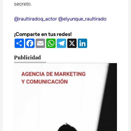
secreto.
@raultiradoq_actor
@elyunque_raultirado
¡Comparte en tus redes!
Compartir
Facebook
Email
WhatsApp
Telegram
X
LinkedIn
Publicidad