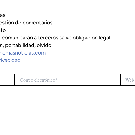
ias
estión de comentarios
nto
 comunicarán a terceros salvo obligación legal
, portabilidad, olvido
riomasnoticias.com
rivacidad
Correo
Web
electrónico*