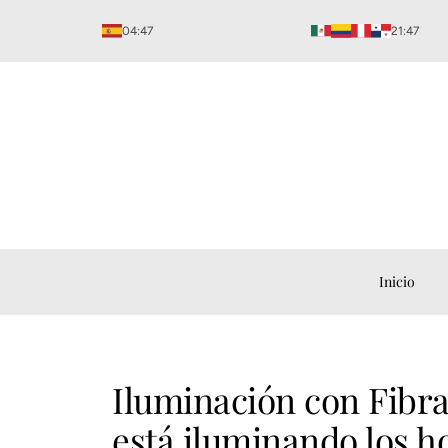
Ir
04:47
21:47
al
contenido
Inicio
Iluminación con Fibra
está iluminando los h