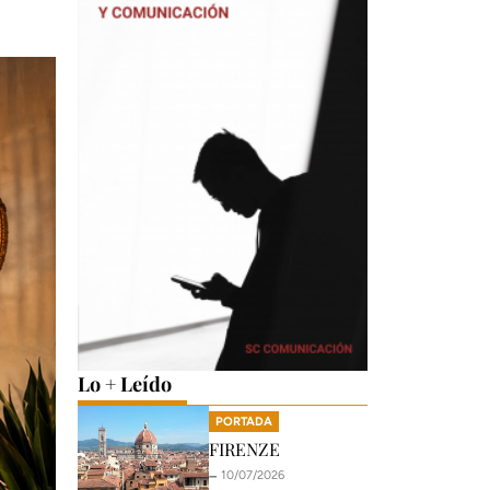
Lo + Leído
PORTADA
FIRENZE
🗕️ 10/07/2026