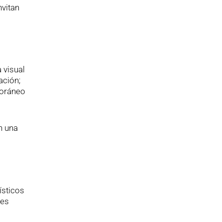
nvitan
 visual
ación;
poráneo
n una
ísticos
les