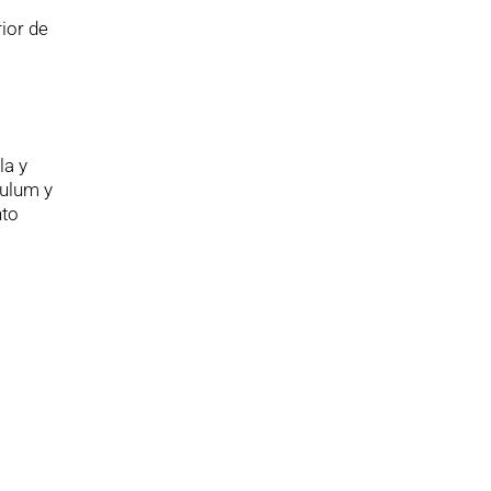
ior de
la y
Tulum y
nto