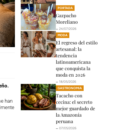
PORTADA
Gazpacho
Moreliano
🗕️ 24/07/2026
MODA
El regreso del estilo
artesanal: la
tendencia
latinoamericana
que conquista la
moda en 2026
🗕️ 18/05/2026
eño.
GASTRONOMíA
Tacacho con
se han
cecina: el secreto
almente
mejor guardado de
la Amazonía
peruana
🗕️ 07/05/2026