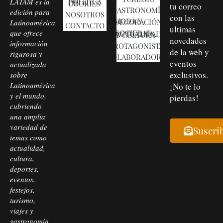
LATAM es la
POLÍTICA DE COOKIES
tu correo
GASTRONOMÍA
edición para
NOSOTROS
con las
MODA Y DECORACIÓN
Latinoamérica
CONTACTO
ultimas
que ofrece
SOCIEDAD, ACTUALIDAD Y CULTURA
novedades
información
PROTAGONISTAS
de la web y
rigurosa y
COLABORADORES
eventos
actualizada
exclusivos.
sobre
Latinoamérica
¡No te lo
y el mundo,
pierdas!
cubriendo
una amplia
variedad de
Suscri
temas como
actualidad,
cultura,
deportes,
eventos,
festejos,
turismo,
viajes y
gastronomía.