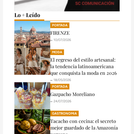
Lo + Leído
PORTADA
FIRENZE
🗕️ 10/07/2026
MODA
El regreso del estilo artesanal:
la tendencia latinoamericana
que conquista la moda en 2026
🗕️ 18/05/2026
PORTADA
Gazpacho Moreliano
🗕️ 24/07/2026
GASTRONOMíA
Tacacho con cecina: el secreto
mejor guardado de la Amazonía