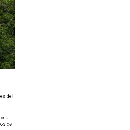
es del
ir a
dos de