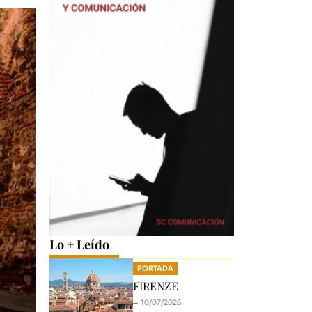
Lo + Leído
PORTADA
FIRENZE
🗕️ 10/07/2026