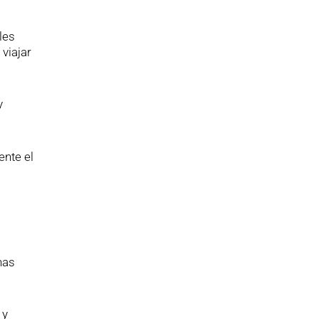
les
viajar
y
ente el
has
 y