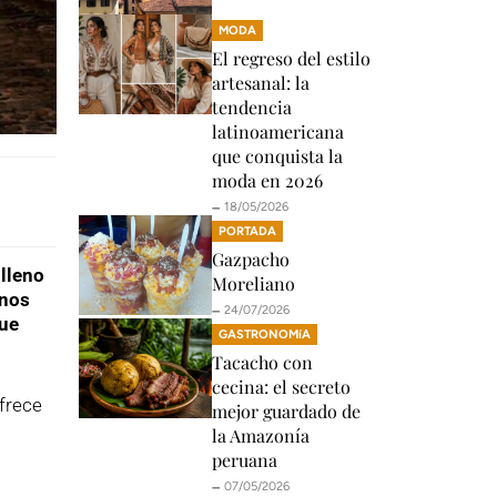
MODA
El regreso del estilo
artesanal: la
tendencia
latinoamericana
que conquista la
moda en 2026
🗕️ 18/05/2026
PORTADA
Gazpacho
 lleno
Moreliano
inos
🗕️ 24/07/2026
que
GASTRONOMíA
Tacacho con
cecina: el secreto
frece
mejor guardado de
la Amazonía
peruana
🗕️ 07/05/2026