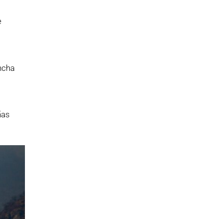
e
ncha
ñas