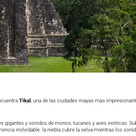
ncuentra
Tikal
, una de las ciudades mayas más impresionant
 gigantes y sonidos de monos, tucanes y aves exóticas. Sub
ncia inolvidable: la niebla cubre la selva mientras los soni