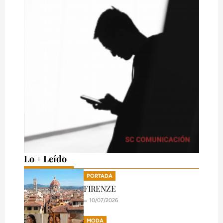
Lo + Leído
PORTADA
FIRENZE
🗕️ 10/07/2026
MODA