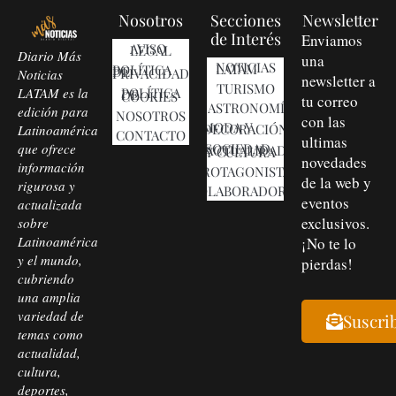
Nosotros
Secciones
Newsletter
de Interés
Enviamos
AVISO LEGAL
Diario Más
una
NOTICIAS LATAM
POLÍTICA DE PRIVACIDAD
Noticias
newsletter a
TURISMO
LATAM es la
POLÍTICA DE COOKIES
tu correo
GASTRONOMÍA
edición para
NOSOTROS
con las
MODA Y DECORACIÓN
Latinoamérica
CONTACTO
ultimas
que ofrece
SOCIEDAD, ACTUALIDAD Y CULTURA
novedades
información
PROTAGONISTAS
de la web y
rigurosa y
COLABORADORES
eventos
actualizada
exclusivos.
sobre
Latinoamérica
¡No te lo
y el mundo,
pierdas!
cubriendo
una amplia
variedad de
Suscri
temas como
actualidad,
cultura,
deportes,