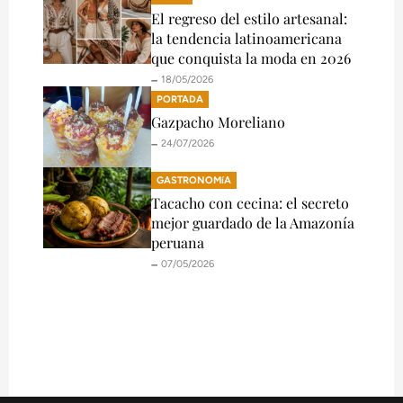
El regreso del estilo artesanal:
la tendencia latinoamericana
que conquista la moda en 2026
🗕️ 18/05/2026
PORTADA
Gazpacho Moreliano
🗕️ 24/07/2026
GASTRONOMíA
Tacacho con cecina: el secreto
mejor guardado de la Amazonía
peruana
🗕️ 07/05/2026