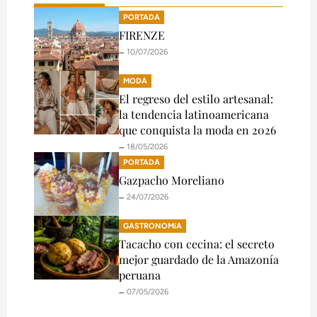
PORTADA
FIRENZE
🗕️ 10/07/2026
MODA
El regreso del estilo artesanal:
la tendencia latinoamericana
que conquista la moda en 2026
🗕️ 18/05/2026
PORTADA
Gazpacho Moreliano
🗕️ 24/07/2026
GASTRONOMíA
Tacacho con cecina: el secreto
mejor guardado de la Amazonía
peruana
🗕️ 07/05/2026