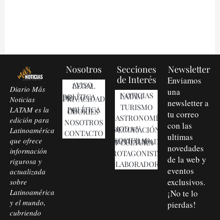
Nosotros
Secciones
Newsletter
de Interés
Enviamos
AVISO LEGAL
Diario Más
una
NOTICIAS LATAM
POLÍTICA DE PRIVACIDAD
Noticias
newsletter a
TURISMO
LATAM es la
POLÍTICA DE COOKIES
tu correo
GASTRONOMÍA
edición para
NOSOTROS
con las
MODA Y DECORACIÓN
Latinoamérica
CONTACTO
ultimas
que ofrece
SOCIEDAD, ACTUALIDAD Y CULTURA
novedades
información
PROTAGONISTAS
de la web y
rigurosa y
COLABORADORES
eventos
actualizada
exclusivos.
sobre
Latinoamérica
¡No te lo
y el mundo,
pierdas!
cubriendo