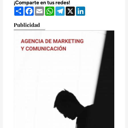
¡Comparte en tus redes!
Compartir
Facebook
Email
WhatsApp
Telegram
X
LinkedIn
Publicidad