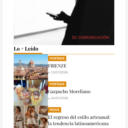
Lo + Leído
PORTADA
FIRENZE
🗕️ 10/07/2026
PORTADA
Gazpacho Moreliano
🗕️ 24/07/2026
MODA
El regreso del estilo artesanal:
la tendencia latinoamericana