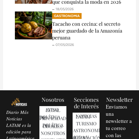
que conquista la moda en 2026
🗕️ 18/05/2026
GASTRONOMíA
Tacacho con cecina: el secreto
mejor guardado de la Amazonía
peruana
🗕️ 07/05/2026
Nosotros
Secciones
Newsletter
de Interés
Enviamos
AVISO LEGAL
Diario Más
una
NOTICIAS LATAM
POLÍTICA DE PRIVACIDAD
Noticias
newsletter a
TURISMO
LATAM es la
POLÍTICA DE COOKIES
tu correo
GASTRONOMÍA
edición para
NOSOTROS
con las
MODA Y DECORACIÓN
Latinoamérica