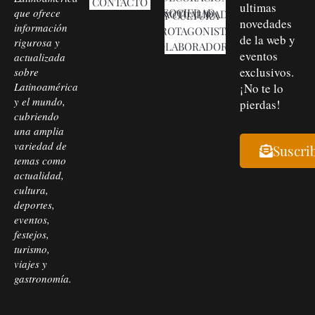
CONTACTO
ultimas
que ofrece
SOCIEDAD, ACTUALIDAD Y CULTURA
novedades
información
PROTAGONISTAS
de la web y
rigurosa y
COLABORADORES
eventos
actualizada
exclusivos.
sobre
Latinoamérica
¡No te lo
y el mundo,
pierdas!
cubriendo
una amplia
variedad de
Suscri
temas como
actualidad,
cultura,
deportes,
eventos,
festejos,
turismo,
viajes y
gastronomía.