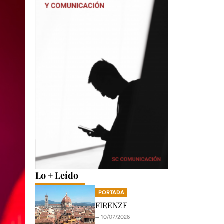
Lo + Leído
PORTADA
FIRENZE
🗕️ 10/07/2026