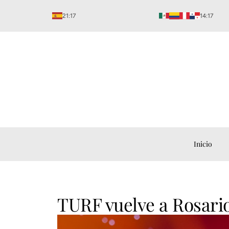
Ir
21:17
14:17
al
contenido
Inicio
TURF vuelve a Rosari