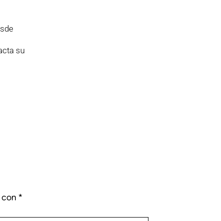
esde
acta su
s con
*