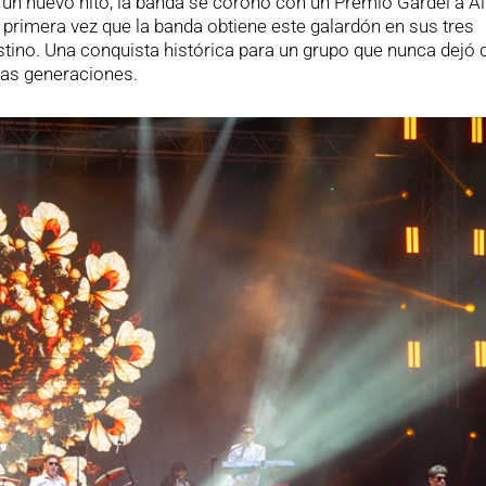
 un nuevo hito, la banda se coronó con un Premio Gardel a 
 primera vez que la banda obtiene este galardón en sus tres
tino. Una conquista histórica para un grupo que nunca dejó 
vas generaciones.