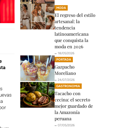
MODA
El regreso del estilo
artesanal: la
tendencia
latinoamericana
que conquista la
moda en 2026
🗕️ 18/05/2026
PORTADA
e
Gazpacho
sta
Moreliano
🗕️ 24/07/2026
GASTRONOMíA
os
Tacacho con
nuevas
cecina: el secreto
na
mejor guardado de
por
la Amazonía
peruana
🗕️ 07/05/2026