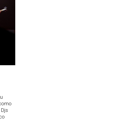
su
 como
 Djs
ico