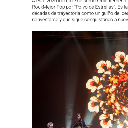
A este 2026 increíble se sumó recientemente
RockMejor Pop por “Polvo de Estrellas”. Es la
décadas de trayectoria como un guiño del des
reinventarse y que sigue conquistando a nue