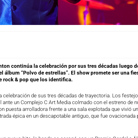
nton continúa la celebración por sus tres décadas luego d
l álbum “Polvo de estrellas”. El show promete ser una fie
e rock & pop que los identifica.
a celebración de sus tres décadas de trayectoria. Los festej
ral ante un Complejo C Art Media colmado con el estreno de 
on puesta arrolladora frente a una sala explotada que vivió u
entrada épica en un descapotable antiguo, que fue ovacionada 