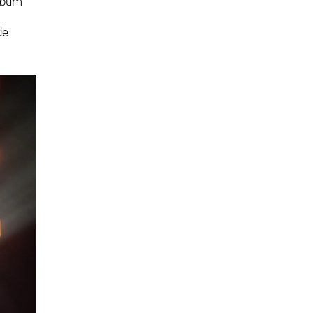
Álbum
de