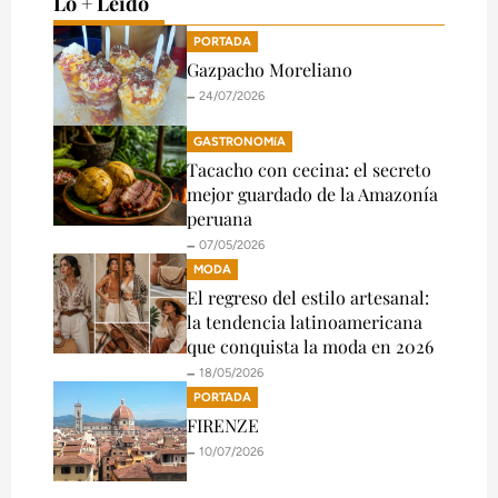
Lo + Leído
PORTADA
Gazpacho Moreliano
🗕️ 24/07/2026
GASTRONOMíA
Tacacho con cecina: el secreto
mejor guardado de la Amazonía
peruana
🗕️ 07/05/2026
MODA
El regreso del estilo artesanal:
la tendencia latinoamericana
que conquista la moda en 2026
🗕️ 18/05/2026
PORTADA
FIRENZE
🗕️ 10/07/2026