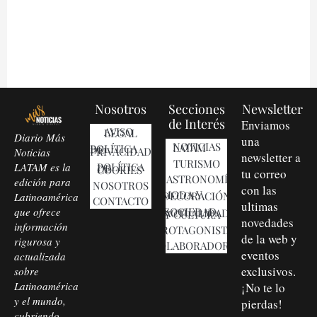
Nosotros
Secciones
Newsletter
de Interés
Enviamos
AVISO LEGAL
Diario Más
una
NOTICIAS LATAM
POLÍTICA DE PRIVACIDAD
Noticias
newsletter a
TURISMO
LATAM es la
POLÍTICA DE COOKIES
tu correo
GASTRONOMÍA
edición para
NOSOTROS
con las
MODA Y DECORACIÓN
Latinoamérica
CONTACTO
ultimas
que ofrece
SOCIEDAD, ACTUALIDAD Y CULTURA
novedades
información
PROTAGONISTAS
de la web y
rigurosa y
COLABORADORES
eventos
actualizada
exclusivos.
sobre
Latinoamérica
¡No te lo
y el mundo,
pierdas!
cubriendo