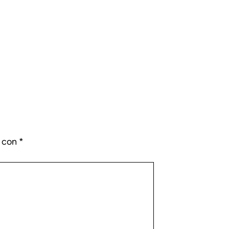
s con
*