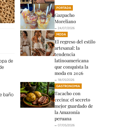
PORTADA
Gazpacho
Moreliano
🗕️ 24/07/2026
MODA
El regreso del estilo
artesanal: la
tendencia
latinoamericana
ropa de
que conquista la
de
moda en 2026
🗕️ 18/05/2026
GASTRONOMíA
Tacacho con
de baño
cecina: el secreto
mejor guardado de
la Amazonía
peruana
🗕️ 07/05/2026