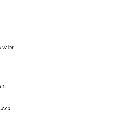
o
o valor
sin
busca