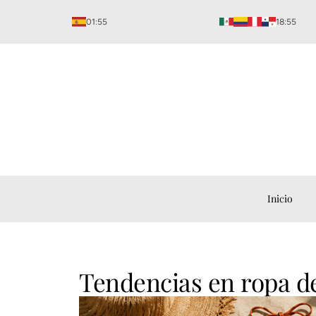
Ir
01:55
18:55
al
contenido
Inicio
Tendencias en ropa d