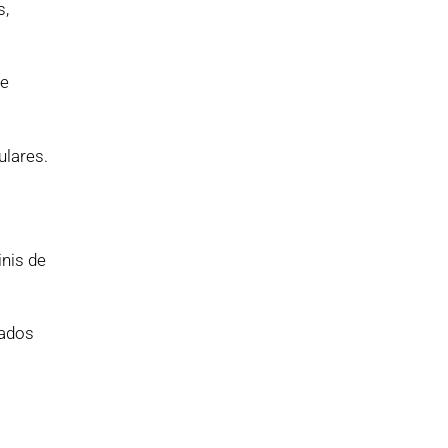
s,
de
ulares.
inis de
pados