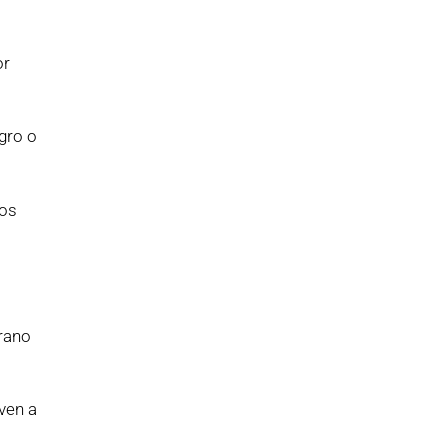
or
gro o
dos
erano
ven a