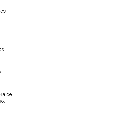
jes
as
s
era de
io.