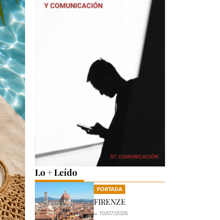
Lo + Leído
PORTADA
FIRENZE
🗕️ 10/07/2026