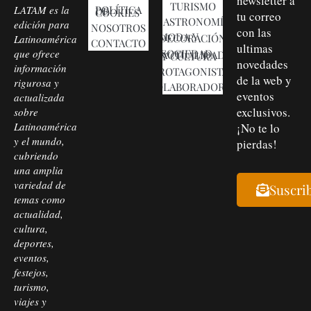
newsletter a
TURISMO
LATAM es la
POLÍTICA DE COOKIES
tu correo
GASTRONOMÍA
edición para
NOSOTROS
con las
MODA Y DECORACIÓN
Latinoamérica
CONTACTO
ultimas
que ofrece
SOCIEDAD, ACTUALIDAD Y CULTURA
novedades
información
PROTAGONISTAS
de la web y
rigurosa y
COLABORADORES
eventos
actualizada
exclusivos.
sobre
Latinoamérica
¡No te lo
y el mundo,
pierdas!
cubriendo
una amplia
variedad de
Suscri
temas como
actualidad,
cultura,
deportes,
eventos,
festejos,
turismo,
viajes y