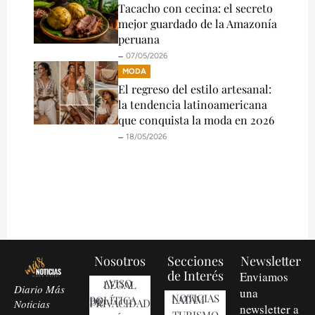
Tacacho con cecina: el secreto
mejor guardado de la Amazonía
peruana
🗕️ 07/05/2026
MODA
El regreso del estilo artesanal:
la tendencia latinoamericana
que conquista la moda en 2026
🗕️ 18/05/2026
Nosotros
Secciones
Newsletter
de Interés
Enviamos
AVISO LEGAL
Diario Más
una
NOTICIAS LATAM
POLÍTICA DE PRIVACIDAD
Noticias
newsletter a
TURISMO