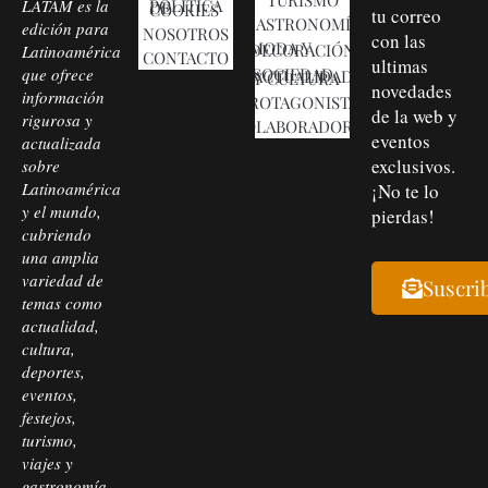
LATAM es la
POLÍTICA DE COOKIES
tu correo
GASTRONOMÍA
edición para
NOSOTROS
con las
MODA Y DECORACIÓN
Latinoamérica
CONTACTO
ultimas
que ofrece
SOCIEDAD, ACTUALIDAD Y CULTURA
novedades
información
PROTAGONISTAS
de la web y
rigurosa y
COLABORADORES
eventos
actualizada
exclusivos.
sobre
Latinoamérica
¡No te lo
y el mundo,
pierdas!
cubriendo
una amplia
variedad de
Suscri
temas como
actualidad,
cultura,
deportes,
eventos,
festejos,
turismo,
viajes y
gastronomía.