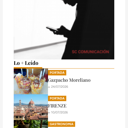
Lo + Leído
PORTADA
Gazpacho Moreliano
🗕️ 24/07/2026
PORTADA
FIRENZE
🗕️ 10/07/2026
GASTRONOMíA