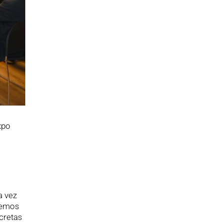
xpo
a vez
eremos
ncretas