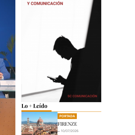
Lo + Leído
PORTADA
FIRENZE
🗕️ 10/07/2026