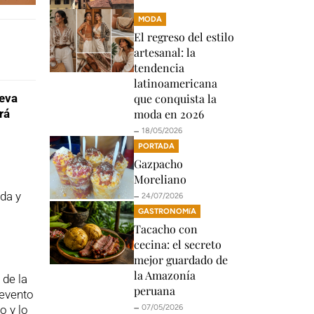
MODA
El regreso del estilo
artesanal: la
tendencia
latinoamericana
eva
que conquista la
rá
moda en 2026
🗕️ 18/05/2026
PORTADA
Gazpacho
Moreliano
ada y
🗕️ 24/07/2026
GASTRONOMíA
Tacacho con
cecina: el secreto
mejor guardado de
la Amazonía
 de la
peruana
 evento
o y lo
🗕️ 07/05/2026