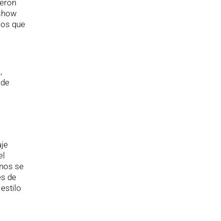
ueron
 show
los que
,
 de
aje
el
anos se
es de
estilo