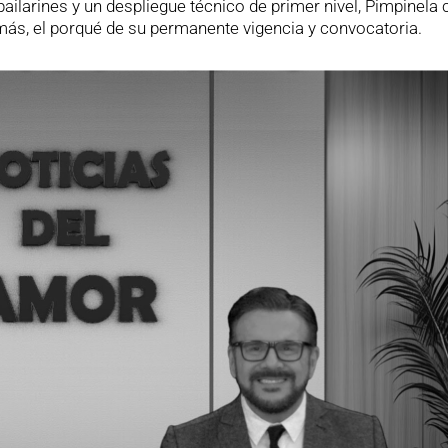
ilarines y un despliegue técnico de primer nivel, Pimpinela 
más, el porqué de su permanente vigencia y convocatoria.