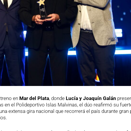
streno en
Mar del Plata
, donde
Lucía y Joaquín Galán
prese
s en el Polideportivo Islas Malvinas, el dúo reafirmó su fuert
a una extensa gira nacional que recorrerá el país durante gran 
dos.