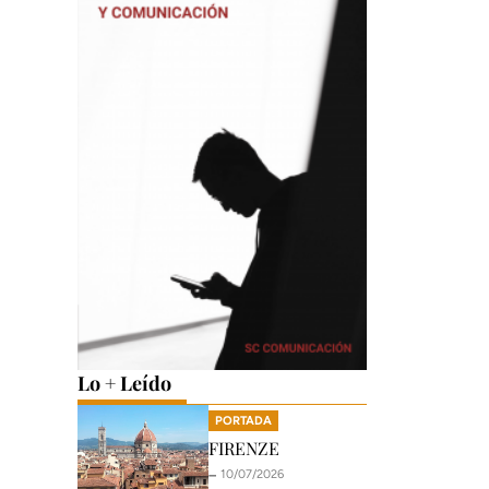
Lo + Leído
PORTADA
FIRENZE
🗕️ 10/07/2026