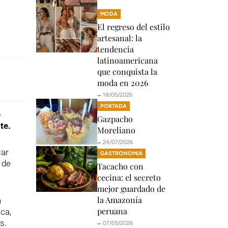
MODA
El regreso del estilo
artesanal: la
tendencia
latinoamericana
que conquista la
moda en 2026
🗕️ 18/05/2026
PORTADA
e
Gazpacho
te.
Moreliano
🗕️ 24/07/2026
Mar
GASTRONOMíA
 de
Tacacho con
cecina: el secreto
mejor guardado de
la Amazonía
n
peruana
ca,
s.
🗕️ 07/05/2026