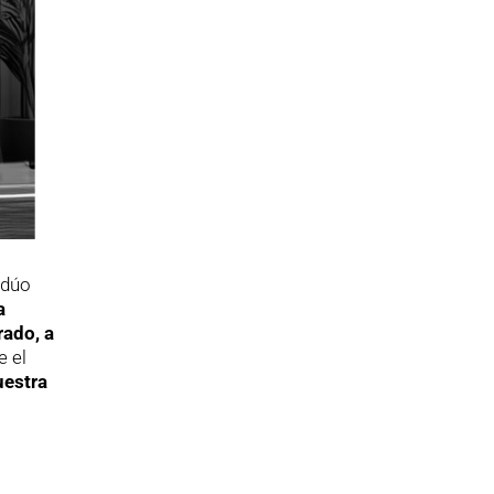
 dúo
a
rado, a
e el
uestra