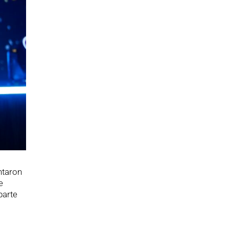
ntaron
e
parte