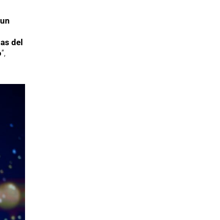
 un
as del
o
”,