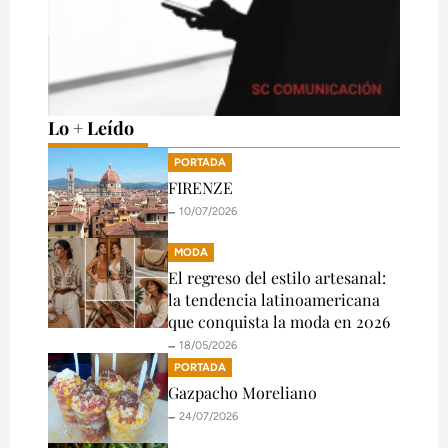
Lo + Leído
PORTADA
FIRENZE
🗕️ 10/07/2026
MODA
El regreso del estilo artesanal:
la tendencia latinoamericana
que conquista la moda en 2026
🗕️ 18/05/2026
PORTADA
Gazpacho Moreliano
🗕️ 24/07/2026