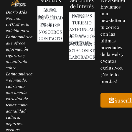
de Interés
Enviamos
AVISO LEGAL
Diario Más
una
NOTICIAS LATAM
POLÍTICA DE PRIVACIDAD
Noticias
newsletter a
TURISMO
LATAM es la
POLÍTICA DE COOKIES
tu correo
GASTRONOMÍA
edición para
NOSOTROS
con las
MODA Y DECORACIÓN
Latinoamérica
CONTACTO
ultimas
que ofrece
SOCIEDAD, ACTUALIDAD Y CULTURA
novedades
información
PROTAGONISTAS
de la web y
rigurosa y
COLABORADORES
eventos
actualizada
exclusivos.
sobre
Latinoamérica
¡No te lo
y el mundo,
pierdas!
cubriendo
una amplia
variedad de
Suscri
temas como
actualidad,
cultura,
deportes,
eventos,