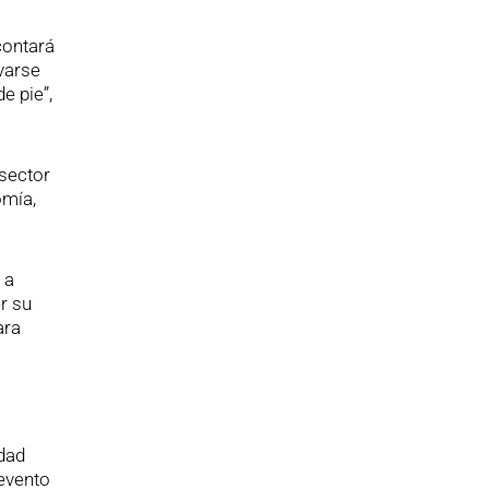
contará
ivarse
e pie”,
 sector
omía,
 a
r su
ara
idad
 evento