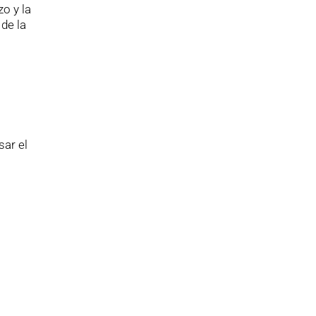
zo y la
 de la
sar el