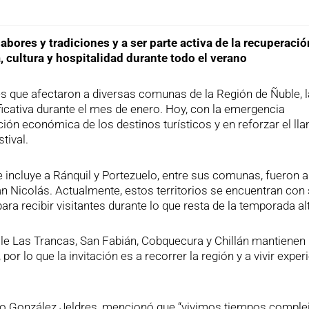
sabores y tradiciones y a ser parte activa de la recuperació
 cultura y hospitalidad durante todo el verano
s que afectaron a diversas comunas de la Región de Ñuble, l
ificativa durante el mes de enero. Hoy, con la emergencia
ación económica de los destinos turísticos y en reforzar el ll
tival.
que incluye a Ránquil y Portezuelo, entre sus comunas, fueron 
an Nicolás. Actualmente, estos territorios se encuentran con
ara recibir visitantes durante lo que resta de la temporada al
e Las Trancas, San Fabián, Cobquecura y Chillán mantienen
por lo que la invitación es a recorrer la región y a vivir exper
usto González Jeldres, mencionó que “vivimos tiempos comple