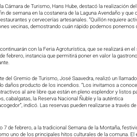
 la Cámara de Turismo, Hans Hube, destacó la realización del
e fin de semana en la costanera de la Laguna Avendaño y que 
restaurantes y cervecerías artesanales. “Quillón requiere act
giones vecinas, demostrando cuán rápido podemos ponernos d
ntinuarán con la Feria Agroturística, que se realizará en el
de febrero, instancia que permitirá poner en valor la gastron
ante.
nte del Gremio de Turismo, José Saavedra, realizó un llamado
rido daños producto de los incendios. “Los invitamos a conoce
atractivos al aire libre que están en pleno esplendor y listos p
os, cabalgatas, la Reserva Nacional Ñuble y la auténtica
cogedor”, indicó. Las reservas pueden realizarse a través de
o 7 de febrero, a la tradicional Semana de la Montaña, festiv
o uno de los principales hitos culturales de la comuna. El