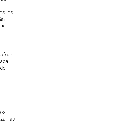
os los
án
una
sfrutar
Cada
 de
tos
zar las