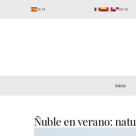
Ir
16:14
09:14
al
contenido
Inicio
Ñuble en verano: natu