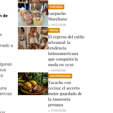
PORTADA
Gazpacho
n de
Moreliano
🗕️ 24/07/2026
MODA
a
El regreso del estilo
artesanal: la
amado a
tendencia
latinoamericana
que conquista la
algunas
moda en 2026
 sus
🗕️ 18/05/2026
ta.
GASTRONOMíA
Tacacho con
cecina: el secreto
 una
mejor guardado de
iencias
la Amazonía
peruana
🗕️ 07/05/2026
jos