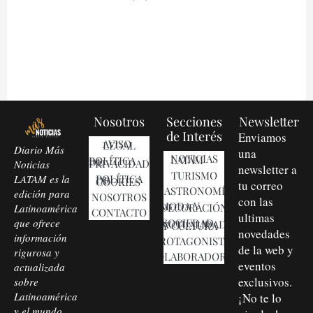
Nosotros
Secciones
Newsletter
de Interés
Enviamos
AVISO LEGAL
Diario Más
una
NOTICIAS LATAM
POLÍTICA DE PRIVACIDAD
Noticias
newsletter a
TURISMO
LATAM es la
POLÍTICA DE COOKIES
tu correo
GASTRONOMÍA
edición para
NOSOTROS
con las
MODA Y DECORACIÓN
Latinoamérica
CONTACTO
ultimas
que ofrece
SOCIEDAD, ACTUALIDAD Y CULTURA
novedades
información
PROTAGONISTAS
de la web y
rigurosa y
COLABORADORES
eventos
actualizada
exclusivos.
sobre
Latinoamérica
¡No te lo
y el mundo,