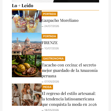
Lo + Leído
PORTADA
Gazpacho Moreliano
🗕️ 24/07/2026
PORTADA
FIRENZE
🗕️ 10/07/2026
GASTRONOMíA
Tacacho con cecina: el secreto
mejor guardado de la Amazonía
peruana
🗕️ 07/05/2026
MODA
El regreso del estilo artesanal:
la tendencia latinoamericana
que conquista la moda en 2026
🗕️ 18/05/2026