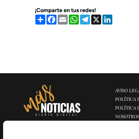
¡Comparte en tus redes!
Compartir
Facebook
Email
WhatsApp
Telegram
X
LinkedIn
AVISO LEG
POLÍTICA 
POLÍTICA 
NOSOTRO
CONTACT
Diario Más Noticias LATAM es la edición para
Latinoamérica que ofrece información rigurosa y