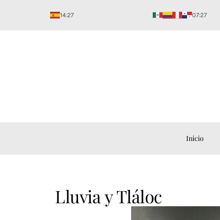
Ir
14:27
07:27
al
contenido
Inicio
Lluvia y Tláloc