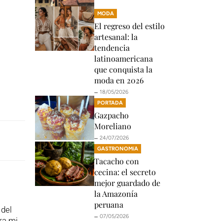
MODA
El regreso del estilo
artesanal: la
tendencia
latinoamericana
que conquista la
moda en 2026
🗕️ 18/05/2026
PORTADA
Gazpacho
Moreliano
🗕️ 24/07/2026
GASTRONOMíA
Tacacho con
cecina: el secreto
mejor guardado de
la Amazonía
peruana
del
🗕️ 07/05/2026
ra mi