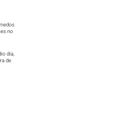
húmedos
ces no
io día,
ra de