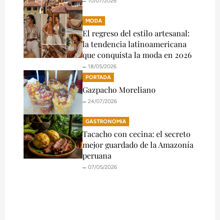
🗕️ 10/07/2026
MODA
El regreso del estilo artesanal:
la tendencia latinoamericana
que conquista la moda en 2026
🗕️ 18/05/2026
PORTADA
Gazpacho Moreliano
🗕️ 24/07/2026
GASTRONOMíA
Tacacho con cecina: el secreto
mejor guardado de la Amazonía
peruana
🗕️ 07/05/2026