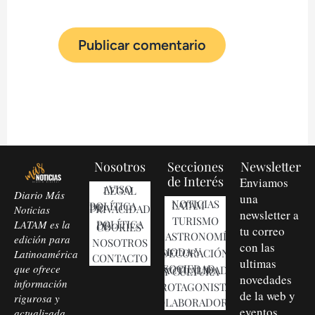
Nosotros
Secciones
Newsletter
de Interés
Enviamos
AVISO LEGAL
Diario Más
una
NOTICIAS LATAM
POLÍTICA DE PRIVACIDAD
Noticias
newsletter a
TURISMO
LATAM es la
POLÍTICA DE COOKIES
tu correo
GASTRONOMÍA
edición para
NOSOTROS
con las
MODA Y DECORACIÓN
Latinoamérica
CONTACTO
ultimas
que ofrece
SOCIEDAD, ACTUALIDAD Y CULTURA
novedades
información
PROTAGONISTAS
de la web y
rigurosa y
COLABORADORES
eventos
actualizada