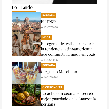
Lo + Leído
PORTADA
FIRENZE
🗕️ 10/07/2026
MODA
El regreso del estilo artesanal:
la tendencia latinoamericana
que conquista la moda en 2026
🗕️ 18/05/2026
PORTADA
Gazpacho Moreliano
🗕️ 24/07/2026
GASTRONOMíA
Tacacho con cecina: el secreto
mejor guardado de la Amazonía
peruana