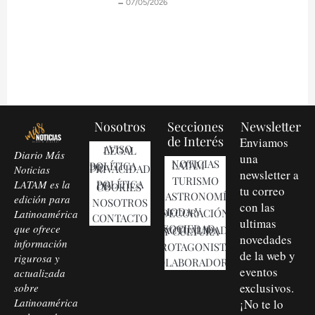
🗕️ 07/05/2026
Nosotros
Secciones
Newsletter
de Interés
Enviamos
AVISO LEGAL
Diario Más
una
NOTICIAS LATAM
POLÍTICA DE PRIVACIDAD
Noticias
newsletter a
TURISMO
LATAM es la
POLÍTICA DE COOKIES
tu correo
GASTRONOMÍA
edición para
NOSOTROS
con las
MODA Y DECORACIÓN
Latinoamérica
CONTACTO
ultimas
que ofrece
SOCIEDAD, ACTUALIDAD Y CULTURA
novedades
información
PROTAGONISTAS
de la web y
rigurosa y
COLABORADORES
eventos
actualizada
exclusivos.
sobre
Latinoamérica
¡No te lo