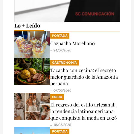
Lo + Leído
PORTADA
Gazpacho Moreliano
🗕️ 24/07/2026
GASTRONOMíA
Tacacho con cecina: el secreto
mejor guardado de la Amazonía
peruana
🗕️ 07/05/2026
MODA
El regreso del estilo artesanal:
la tendencia latinoamericana
que conquista la moda en 2026
🗕️ 18/05/2026
PORTADA