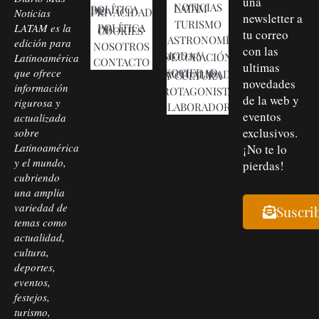
una
NOTICIAS LATAM
POLÍTICA DE PRIVACIDAD
Noticias
newsletter a
TURISMO
LATAM es la
POLÍTICA DE COOKIES
tu correo
GASTRONOMÍA
edición para
NOSOTROS
con las
MODA Y DECORACIÓN
Latinoamérica
CONTACTO
ultimas
que ofrece
SOCIEDAD, ACTUALIDAD Y CULTURA
novedades
información
PROTAGONISTAS
de la web y
rigurosa y
COLABORADORES
eventos
actualizada
exclusivos.
sobre
Latinoamérica
¡No te lo
y el mundo,
pierdas!
cubriendo
una amplia
variedad de
Suscri
temas como
actualidad,
cultura,
deportes,
eventos,
festejos,
turismo,