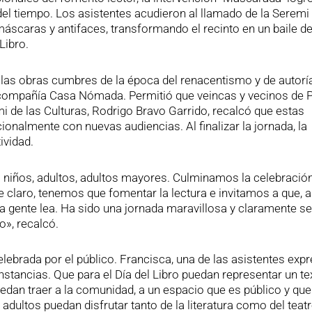
el tiempo. Los asistentes acudieron al llamado de la Seremi 
 máscaras y antifaces, transformando el recinto en un baile de
Libro.
 las obras cumbres de la época del renacentismo y de autorí
a compañía Casa Nómada. Permitió que veincas y vecinos de 
i de las Culturas, Rodrigo Bravo Garrido, recalcó que estas
almente con nuevas audiencias. Al finalizar la jornada, la
ividad.
 niños, adultos, adultos mayores. Culminamos la celebración
claro, tenemos que fomentar la lectura e invitamos a que, a
 la gente lea. Ha sido una jornada maravillosa y claramente s
o», recalcó.
celebrada por el público. Francisca, una de las asistentes exp
stancias. Que para el Día del Libro puedan representar un te
dan traer a la comunidad, a un espacio que es público y que
 adultos puedan disfrutar tanto de la literatura como del teatr