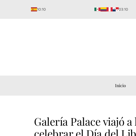
Ir
10:10
03:10
al
contenido
Inicio
Galería Palace viajó a
celebrar el Día del Li