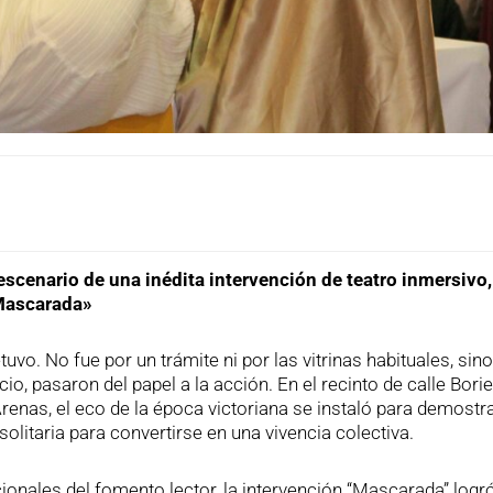
escenario de una inédita intervención de teatro inmersivo,
«Mascarada»
uvo. No fue por un trámite ni por las vitrinas habituales, sino
io, pasaron del papel a la acción. En el recinto de calle Borie
renas, el eco de la época victoriana se instaló para demostr
solitaria para convertirse en una vivencia colectiva.
cionales del fomento lector, la intervención “Mascarada” logró