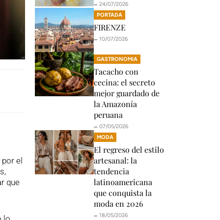
🗕️ 24/07/2026
PORTADA
FIRENZE
🗕️ 10/07/2026
GASTRONOMíA
Tacacho con
cecina: el secreto
mejor guardado de
la Amazonía
peruana
🗕️ 07/05/2026
MODA
El regreso del estilo
artesanal: la
 por el
tendencia
s,
latinoamericana
ar que
que conquista la
moda en 2026
🗕️ 18/05/2026
 lo