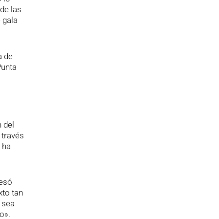
de las
 gala
a de
Punta
 del
 través
e ha
resó
xto tan
 sea
o».