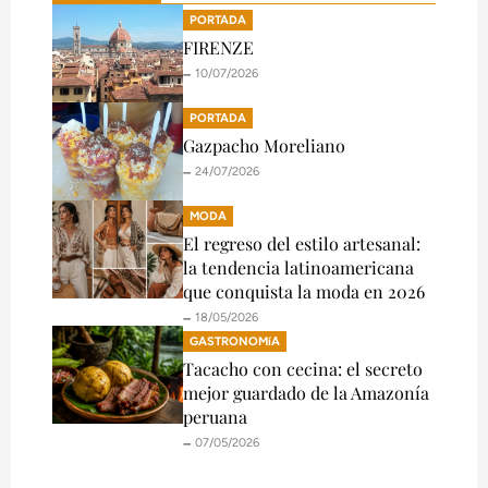
PORTADA
FIRENZE
🗕️ 10/07/2026
PORTADA
Gazpacho Moreliano
🗕️ 24/07/2026
MODA
El regreso del estilo artesanal:
la tendencia latinoamericana
que conquista la moda en 2026
🗕️ 18/05/2026
GASTRONOMíA
Tacacho con cecina: el secreto
mejor guardado de la Amazonía
peruana
🗕️ 07/05/2026