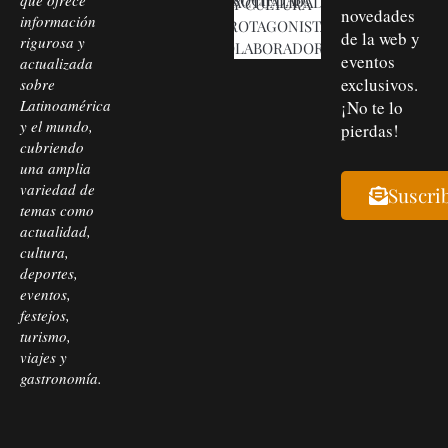
SOCIEDAD, ACTUALIDAD Y CULTURA
novedades
información
PROTAGONISTAS
de la web y
rigurosa y
COLABORADORES
eventos
actualizada
exclusivos.
sobre
Latinoamérica
¡No te lo
y el mundo,
pierdas!
cubriendo
una amplia
variedad de
Suscri
temas como
actualidad,
cultura,
deportes,
eventos,
festejos,
turismo,
viajes y
gastronomía.