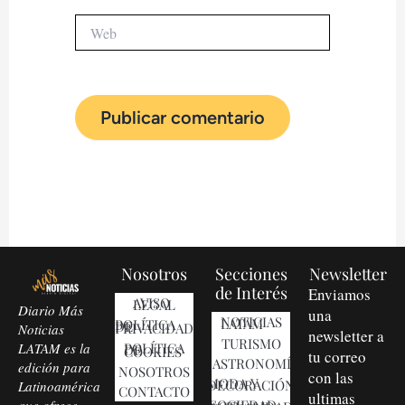
Web
Nosotros
Secciones
Newsletter
de Interés
Enviamos
AVISO LEGAL
Diario Más
una
NOTICIAS LATAM
POLÍTICA DE PRIVACIDAD
Noticias
newsletter a
TURISMO
LATAM es la
POLÍTICA DE COOKIES
tu correo
GASTRONOMÍA
edición para
NOSOTROS
con las
MODA Y DECORACIÓN
Latinoamérica
CONTACTO
ultimas
que ofrece