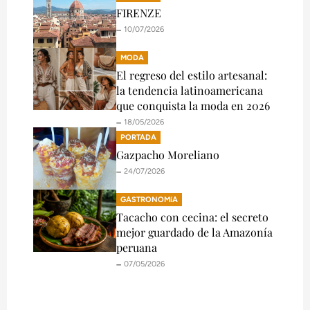
FIRENZE
🗕️ 10/07/2026
MODA
El regreso del estilo artesanal:
la tendencia latinoamericana
que conquista la moda en 2026
🗕️ 18/05/2026
PORTADA
Gazpacho Moreliano
🗕️ 24/07/2026
GASTRONOMíA
Tacacho con cecina: el secreto
mejor guardado de la Amazonía
peruana
🗕️ 07/05/2026