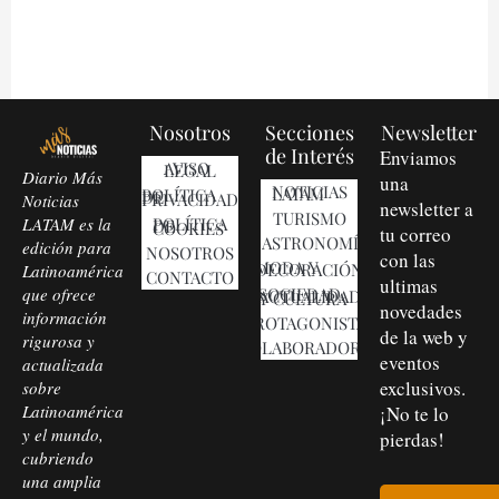
Nosotros
Secciones
Newsletter
de Interés
Enviamos
AVISO LEGAL
Diario Más
una
NOTICIAS LATAM
POLÍTICA DE PRIVACIDAD
Noticias
newsletter a
TURISMO
LATAM es la
POLÍTICA DE COOKIES
tu correo
GASTRONOMÍA
edición para
NOSOTROS
con las
MODA Y DECORACIÓN
Latinoamérica
CONTACTO
ultimas
que ofrece
SOCIEDAD, ACTUALIDAD Y CULTURA
novedades
información
PROTAGONISTAS
de la web y
rigurosa y
COLABORADORES
eventos
actualizada
exclusivos.
sobre
Latinoamérica
¡No te lo
y el mundo,
pierdas!
cubriendo
una amplia