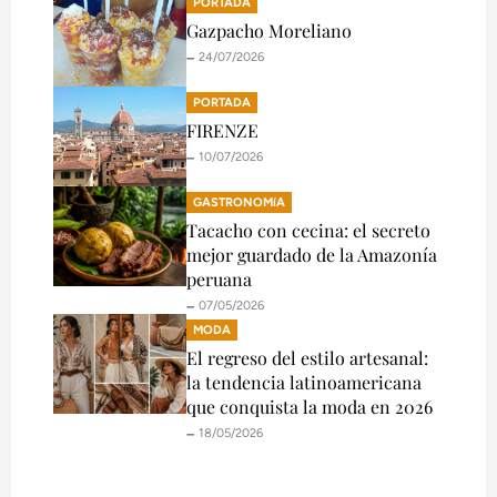
PORTADA
Gazpacho Moreliano
🗕️ 24/07/2026
PORTADA
FIRENZE
🗕️ 10/07/2026
GASTRONOMíA
Tacacho con cecina: el secreto
mejor guardado de la Amazonía
peruana
🗕️ 07/05/2026
MODA
El regreso del estilo artesanal:
la tendencia latinoamericana
que conquista la moda en 2026
🗕️ 18/05/2026