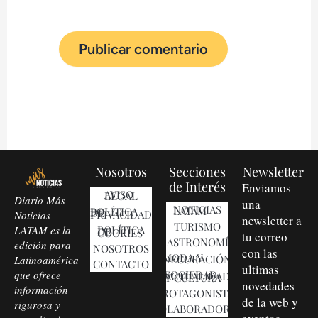
Nosotros
Secciones
Newsletter
de Interés
Enviamos
AVISO LEGAL
Diario Más
una
NOTICIAS LATAM
POLÍTICA DE PRIVACIDAD
Noticias
newsletter a
TURISMO
LATAM es la
POLÍTICA DE COOKIES
tu correo
GASTRONOMÍA
edición para
NOSOTROS
con las
MODA Y DECORACIÓN
Latinoamérica
CONTACTO
ultimas
que ofrece
SOCIEDAD, ACTUALIDAD Y CULTURA
novedades
información
PROTAGONISTAS
de la web y
rigurosa y
COLABORADORES