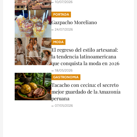
🗕️ 10/07/2026
PORTADA
Gazpacho Moreliano
🗕️ 24/07/2026
MODA
El regreso del estilo artesanal:
la tendencia latinoamericana
que conquista la moda en 2026
🗕️ 18/05/2026
GASTRONOMíA
Tacacho con cecina: el secreto
mejor guardado de la Amazonía
peruana
🗕️ 07/05/2026